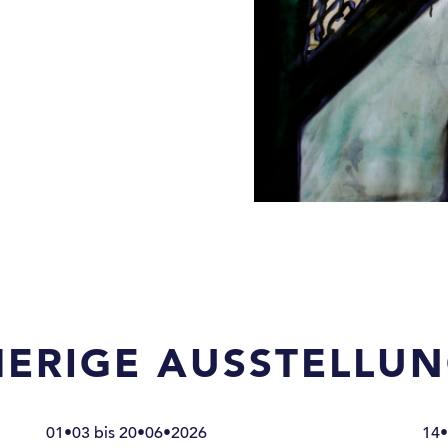
HERIGE AUSSTELLU
01•03 bis 20•06•2026
14•