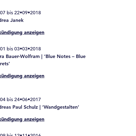
07 bis 22•09•2018
drea Janek
kündigung anzeigen
01 bis 03•03•2018
ra Bauer-Wolfram | ‘Blue Notes – Blue
rets’
kündigung anzeigen
04 bis 24•06•2017
reas Paul Schulz | ‘Wandgestalten’
kündigung anzeigen
09 bis 12•11•2016