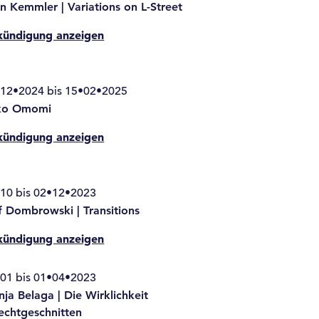
n Kemmler | Variations on L-Street
kündigung anzeigen
12•2024 bis 15•02•2025
ko Omomi
kündigung anzeigen
10 bis 02•12•2023
f Dombrowski | Transitions
kündigung anzeigen
01 bis 01•04•2023
ja Belaga | Die Wirklichkeit
echtgeschnitten