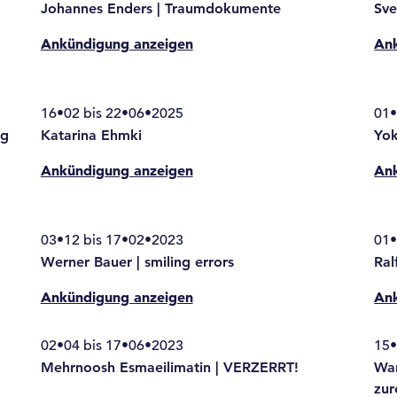
Johannes Enders | Traumdokumente
Sve
Ankündigung anzeigen
An
16•02 bis 22•06•2025
01•
ng
Katarina Ehmki
Yo
Ankündigung anzeigen
An
03•12 bis 17•02•2023
01•
Werner Bauer | smiling errors
Ral
Ankündigung anzeigen
An
02•04 bis 17•06•2023
15•
Mehrnoosh Esmaeilimatin | VERZERRT!
Wan
zur