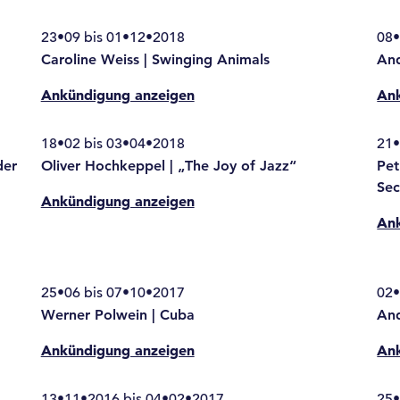
23•09 bis 01•12•2018
08•
Caroline Weiss | Swinging Animals
An
Ankündigung anzeigen
An
18•02 bis 03•04•2018
21•
der
Oliver Hochkeppel | „The Joy of Jazz“
Pet
Sec
Ankündigung anzeigen
An
25•06 bis 07•10•2017
02•
Werner Polwein | Cuba
And
Ankündigung anzeigen
An
13•11•2016 bis 04•02•2017
25•