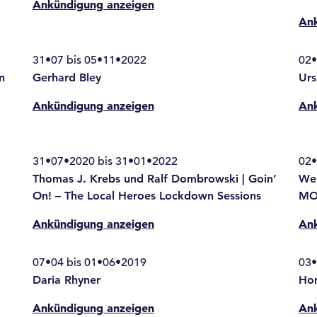
Ankündigung anzeigen
An
31•07 bis 05•11•2022
02•
n
Gerhard Bley
Urs
Ankündigung anzeigen
An
31•07•2020 bis 31•01•2022
02•
Thomas J. Krebs und Ralf Dombrowski | Goin’
Wer
On! – The Local Heroes Lockdown Sessions
MO
Ankündigung anzeigen
An
07•04 bis 01•06•2019
03•
Daria Rhyner
Ho
Ankündigung anzeigen
An