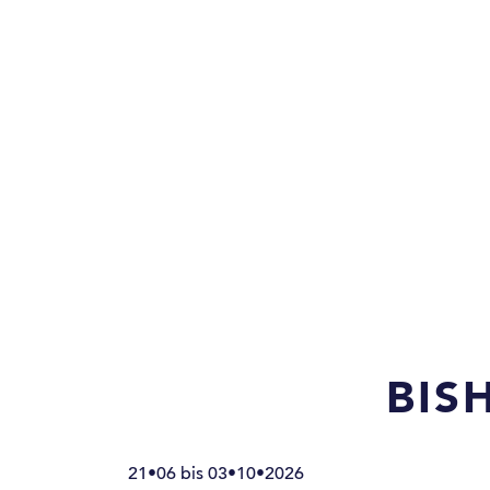
BIS
21•06 bis 03•10•2026