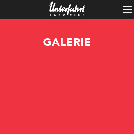
Clubgeschichte
Satzung
Vereinsführung
GALERIE
Spenden
Tech-Rider