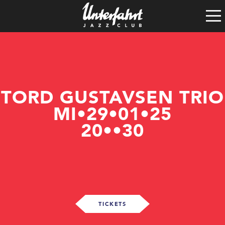
Clubgeschichte
Satzung
Vereinsführung
Spenden
Tech-Rider
TORD GUSTAVSEN TRIO
MI•29•01•25
20••30
TICKETS