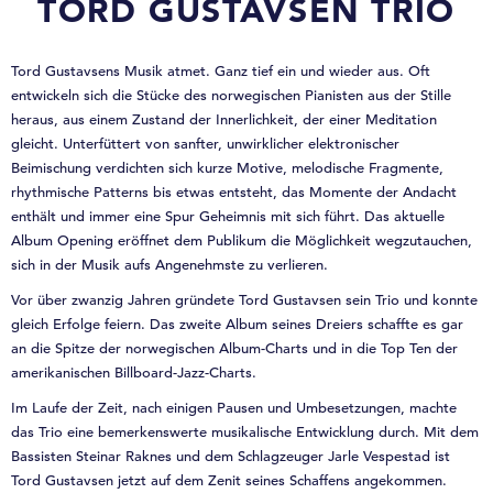
TORD GUSTAVSEN TRIO
Tord Gustavsens Musik atmet. Ganz tief ein und wieder aus. Oft
entwickeln sich die Stücke des norwegischen Pianisten aus der Stille
heraus, aus einem Zustand der Innerlichkeit, der einer Meditation
gleicht. Unterfüttert von sanfter, unwirklicher elektronischer
Beimischung verdichten sich kurze Motive, melodische Fragmente,
rhythmische Patterns bis etwas entsteht, das Momente der Andacht
enthält und immer eine Spur Geheimnis mit sich führt. Das aktuelle
Album Opening eröffnet dem Publikum die Möglichkeit wegzutauchen,
sich in der Musik aufs Angenehmste zu verlieren.
Vor über zwanzig Jahren gründete Tord Gustavsen sein Trio und konnte
gleich Erfolge feiern. Das zweite Album seines Dreiers schaffte es gar
an die Spitze der norwegischen Album-Charts und in die Top Ten der
amerikanischen Billboard-Jazz-Charts.
Im Laufe der Zeit, nach einigen Pausen und Umbesetzungen, machte
das Trio eine bemerkenswerte musikalische Entwicklung durch. Mit dem
Bassisten Steinar Raknes und dem Schlagzeuger Jarle Vespestad ist
Tord Gustavsen jetzt auf dem Zenit seines Schaffens angekommen.