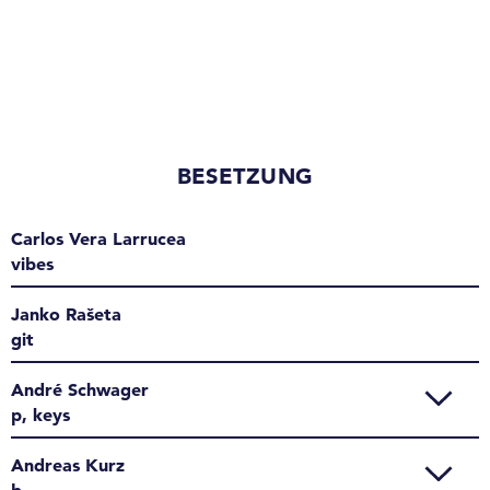
BESETZUNG
Carlos Vera Larrucea
vibes
Janko Rašeta
git
André Schwager
p, keys
Andreas Kurz
b