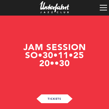
Clubgeschichte
Satzung
Vereinsführung
Spenden
Tech-Rider
JAM SESSION
SO•30•11•25
20••30
TICKETS