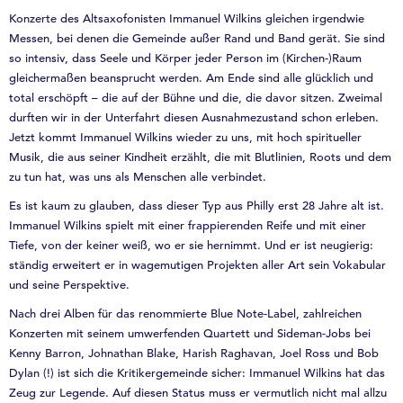
Konzerte des Altsaxofonisten Immanuel Wilkins gleichen irgendwie
Messen, bei denen die Gemeinde außer Rand und Band gerät. Sie sind
so intensiv, dass Seele und Körper jeder Person im (Kirchen-)Raum
gleichermaßen beansprucht werden. Am Ende sind alle glücklich und
total erschöpft – die auf der Bühne und die, die davor sitzen. Zweimal
durften wir in der Unterfahrt diesen Ausnahmezustand schon erleben.
Jetzt kommt Immanuel Wilkins wieder zu uns, mit hoch spiritueller
Musik, die aus seiner Kindheit erzählt, die mit Blutlinien, Roots und dem
zu tun hat, was uns als Menschen alle verbindet.
Es ist kaum zu glauben, dass dieser Typ aus Philly erst 28 Jahre alt ist.
Immanuel Wilkins spielt mit einer frappierenden Reife und mit einer
Tiefe, von der keiner weiß, wo er sie hernimmt. Und er ist neugierig:
ständig erweitert er in wagemutigen Projekten aller Art sein Vokabular
und seine Perspektive.
Nach drei Alben für das renommierte Blue Note-Label, zahlreichen
Konzerten mit seinem umwerfenden Quartett und Sideman-Jobs bei
Kenny Barron, Johnathan Blake, Harish Raghavan, Joel Ross und Bob
Dylan (!) ist sich die Kritikergemeinde sicher: Immanuel Wilkins hat das
Zeug zur Legende. Auf diesen Status muss er vermutlich nicht mal allzu