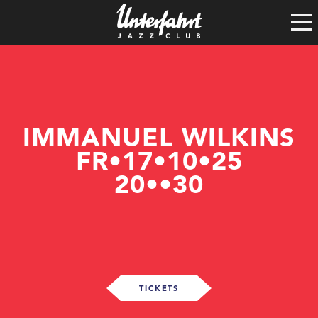
Clubgeschichte
Satzung
Vereinsführung
Spenden
Tech-Rider
IMMANUEL WILKINS
FR•17•10•25
20••30
TICKETS