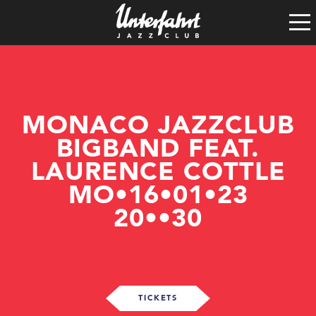
Clubgeschichte
Satzung
Vereinsführung
Spenden
Tech-Rider
MONACO JAZZCLUB
BIGBAND FEAT.
LAURENCE COTTLE
MO•16•01•23
20••30
TICKETS