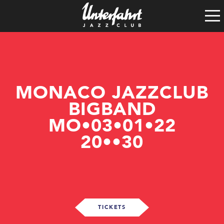
Clubgeschichte
Satzung
Vereinsführung
Spenden
Tech-Rider
MONACO JAZZCLUB
BIGBAND
MO•03•01•22
20••30
TICKETS