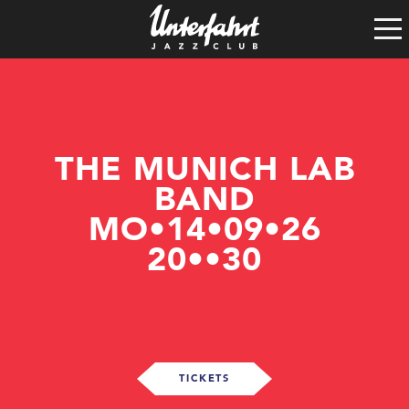
Clubgeschichte
Satzung
Vereinsführung
Spenden
Tech-Rider
THE MUNICH LAB
BAND
MO•14•09•26
20••30
TICKETS