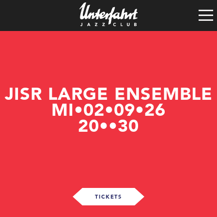
Clubgeschichte
Satzung
Vereinsführung
Spenden
Tech-Rider
JISR LARGE ENSEMBLE
MI•02•09•26
20••30
TICKETS