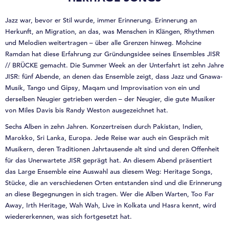
Jazz war, bevor er Stil wurde, immer Erinnerung. Erinnerung an
Herkunft, an Migration, an das, was Menschen in Klängen, Rhythmen
und Melodien weitertragen – über alle Grenzen hinweg. Mohcine
Ramdan hat diese Erfahrung zur Gründungsidee seines Ensembles JISR
// BRÜCKE gemacht. Die Summer Week an der Unterfahrt ist zehn Jahre
JISR: fünf Abende, an denen das Ensemble zeigt, dass Jazz und Gnawa-
Musik, Tango und Gipsy, Maqam und Improvisation von ein und
derselben Neugier getrieben werden – der Neugier, die gute Musiker
von Miles Davis bis Randy Weston ausgezeichnet hat.
Sechs Alben in zehn Jahren. Konzertreisen durch Pakistan, Indien,
Marokko, Sri Lanka, Europa. Jede Reise war auch ein Gespräch mit
Musikern, deren Traditionen Jahrtausende alt sind und deren Offenheit
für das Unerwartete JISR geprägt hat. An diesem Abend präsentiert
das Large Ensemble eine Auswahl aus diesem Weg: Heritage Songs,
Stücke, die an verschiedenen Orten entstanden sind und die Erinnerung
an diese Begegnungen in sich tragen. Wer die Alben Warten, Too Far
Away, Irth Heritage, Wah Wah, Live in Kolkata und Hasra kennt, wird
wiedererkennen, was sich fortgesetzt hat.