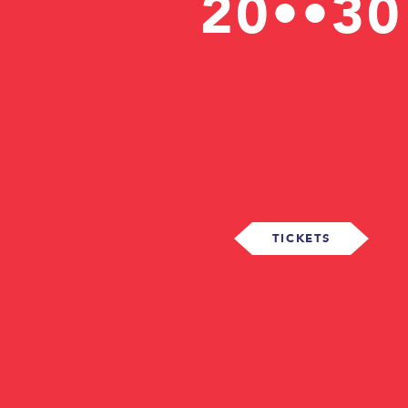
20••30
TICKETS