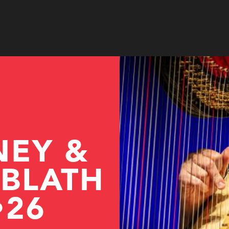
© Joe Hoelzl
NEY &
UBLATH
•26