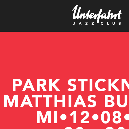
PARK STICK
MATTHIAS B
MI•12•08