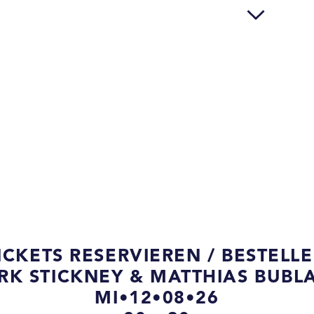
ICKETS RESERVIEREN / BESTELL
RK STICKNEY & MATTHIAS BUBL
MI•12•08•26