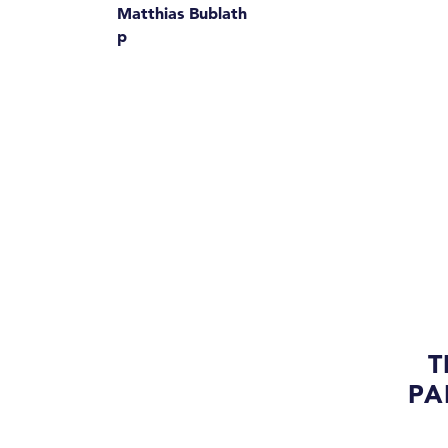
Matthias Bublath
p
T
PA