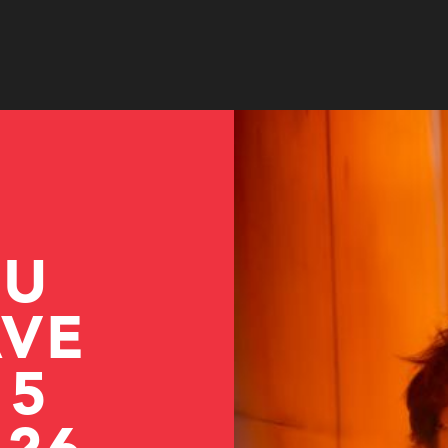
© Adrian Schätz
EU
VE
 5