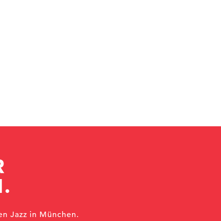
R
.
en Jazz in München.