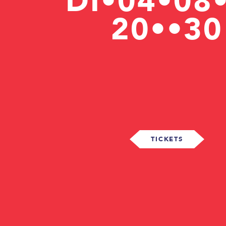
DI•04•08
20••30
TICKETS