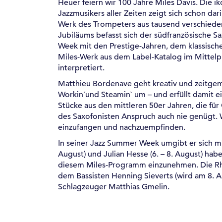
Heuer feiern wir 100 Jahre Miles Davis. Die ik
Jazzmusikers aller Zeiten zeigt sich schon da
Werk des Trompeters aus tausend verschieden
Jubiläums befasst sich der südfranzösische S
Week mit den Prestige-Jahren, dem klassische
Miles-Werk aus dem Label-Katalog im Mittelp
interpretiert.
Matthieu Bordenave geht kreativ und zeitgem
Workin´und Steamin` um – und erfüllt damit e
Stücke aus den mittleren 50er Jahren, die fü
des Saxofonisten Anspruch auch nie genügt. W
einzufangen und nachzuempfinden.
In seiner Jazz Summer Week umgibt er sich mit
August) und Julian Hesse (6. – 8. August) hab
diesem Miles-Programm einzunehmen. Die Rhy
dem Bassisten Henning Sieverts (wird am 8.
Schlagzeuger Matthias Gmelin.