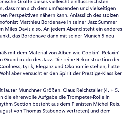
onische Größe dieses vielleicht einflussreichsten
rin, dass man sich dem umfassenden und vielseitigen
en Perspektiven nähern kann. Anlässlich des stolzen
axofonist Matthieu Bordenave in seiner Jazz Summer
n Miles Davis also. An jedem Abend steht ein anderes
unkt, das Bordenave dann mit seiner Munich 5 neu
äß mit dem Material von Alben wie Cookin`, Relaxin´,
in Grundcredo des Jazz. Die reine Rekonstruktion der
r Coolness, Lyrik, Eleganz und Ökonomie stehen, hätte
ohl aber versucht er den Spirit der Prestige-Klassiker
 lauter Münchner Größen. Claus Reichstaller (4. + 5.
en die ehrenvolle Aufgabe die Trompeter-Rolle in
thm Section besteht aus dem Pianisten Michel Reis,
 August von Thomas Stabenow vertreten) und dem