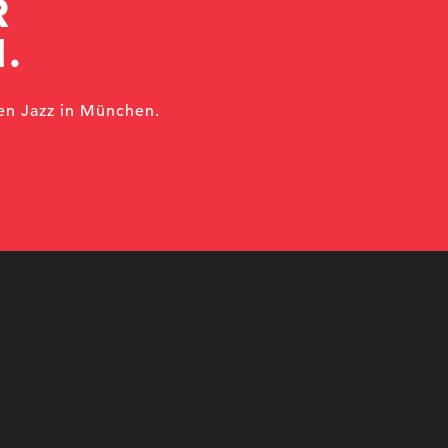
R
.
en Jazz in München.