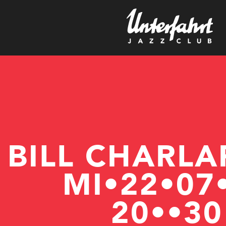
n
BILL CHARLA
MI•22•07
20••30