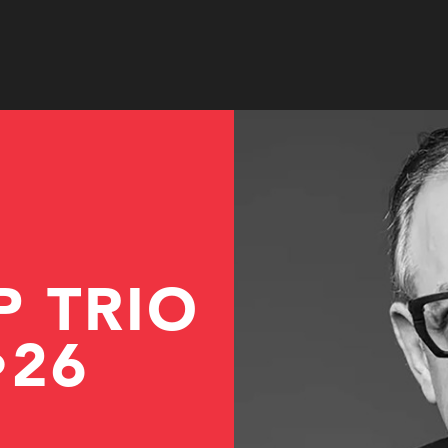
P TRIO
•26