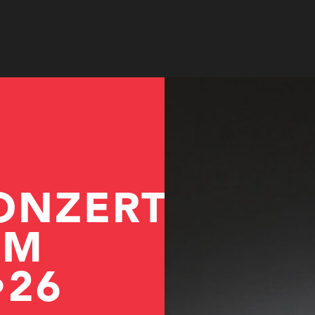
© Katharina Fleischmann
ONZERTE
TM
•26