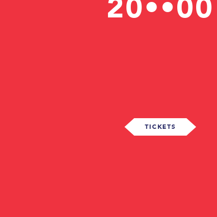
20••00
TICKETS