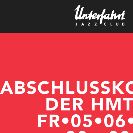
h
ABSCHLUSSK
DER HM
FR•05•06