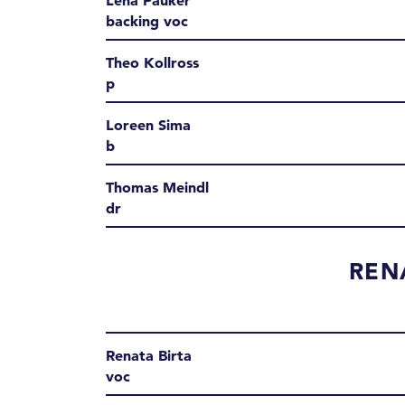
Lena Pauker
backing voc
Theo Kollross
p
Loreen Sima
b
Thomas Meindl
dr
REN
Renata Birta
voc