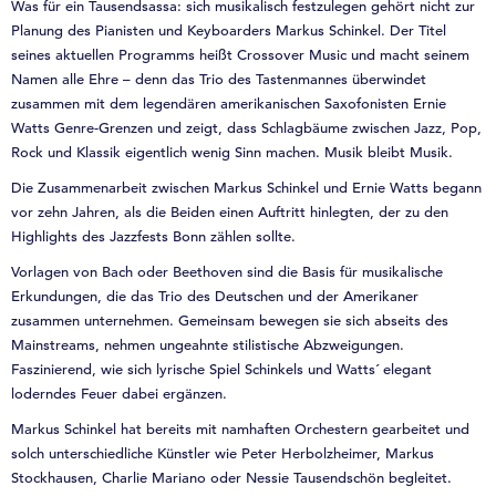
Was für ein Tausendsassa: sich musikalisch festzulegen gehört nicht zur
Planung des Pianisten und Keyboarders Markus Schinkel. Der Titel
seines aktuellen Programms heißt Crossover Music und macht seinem
Namen alle Ehre – denn das Trio des Tastenmannes überwindet
zusammen mit dem legendären amerikanischen Saxofonisten Ernie
Watts Genre-Grenzen und zeigt, dass Schlagbäume zwischen Jazz, Pop,
Rock und Klassik eigentlich wenig Sinn machen. Musik bleibt Musik.
Die Zusammenarbeit zwischen Markus Schinkel und Ernie Watts begann
vor zehn Jahren, als die Beiden einen Auftritt hinlegten, der zu den
Highlights des Jazzfests Bonn zählen sollte.
Vorlagen von Bach oder Beethoven sind die Basis für musikalische
Erkundungen, die das Trio des Deutschen und der Amerikaner
zusammen unternehmen. Gemeinsam bewegen sie sich abseits des
Mainstreams, nehmen ungeahnte stilistische Abzweigungen.
Faszinierend, wie sich lyrische Spiel Schinkels und Watts´ elegant
loderndes Feuer dabei ergänzen.
Markus Schinkel hat bereits mit namhaften Orchestern gearbeitet und
solch unterschiedliche Künstler wie Peter Herbolzheimer, Markus
Stockhausen, Charlie Mariano oder Nessie Tausendschön begleitet.