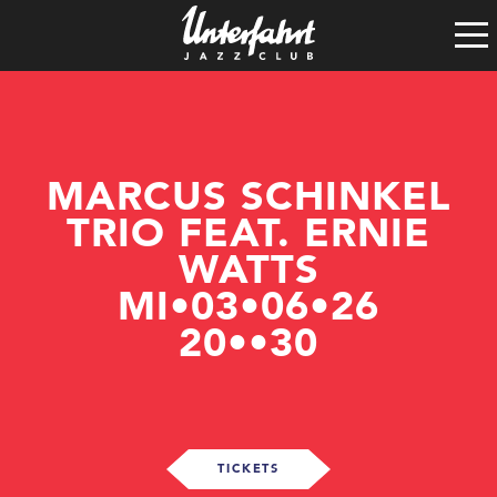
Clubgeschichte
Satzung
Vereinsführung
Spenden
Tech-Rider
MARCUS SCHINKEL
TRIO FEAT. ERNIE
WATTS
MI•03•06•26
20••30
TICKETS