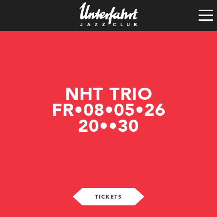
Clubgeschichte
Satzung
Vereinsführung
Spenden
Tech-Rider
NHT TRIO
FR•08•05•26
20••30
TICKETS