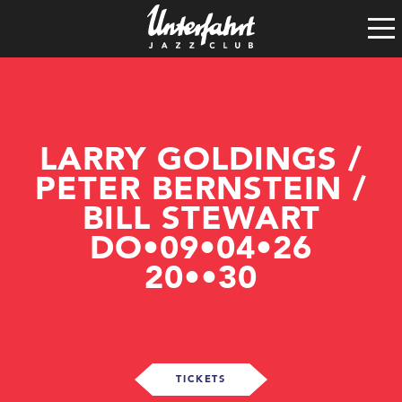
Clubgeschichte
Satzung
Vereinsführung
Spenden
Tech-Rider
LARRY GOLDINGS /
PETER BERNSTEIN /
BILL STEWART
DO•09•04•26
20••30
TICKETS