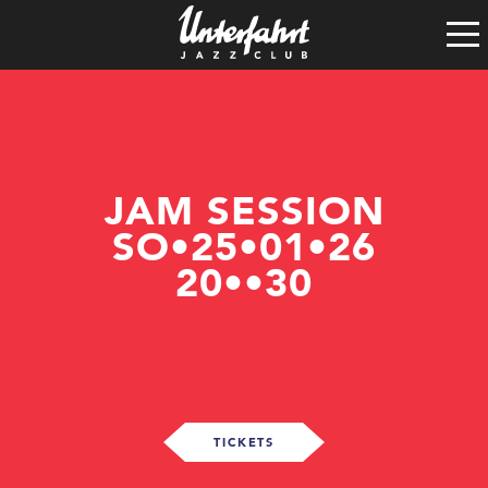
Clubgeschichte
Satzung
Vereinsführung
Spenden
Tech-Rider
JAM SESSION
SO•25•01•26
20••30
TICKETS